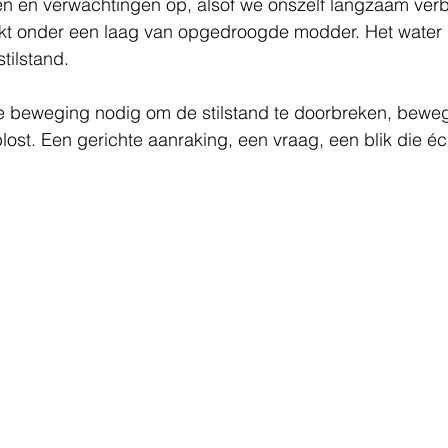
en en verwachtingen op, alsof we onszelf langzaam ver
ekt onder een laag van opgedroogde modder. Het water k
tilstand. 
ne beweging nodig om de stilstand te doorbreken, beweg
lost. Een gerichte aanraking, een vraag, een blik die éch