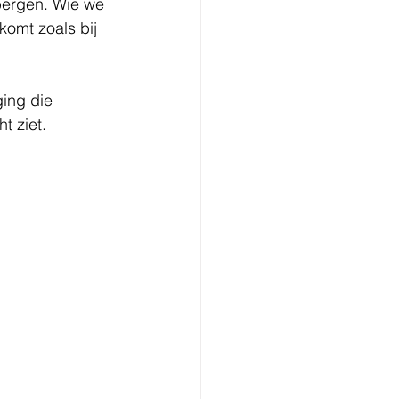
bergen. Wie we 
omt zoals bij 
ing die 
t ziet.